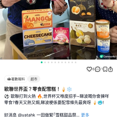
6
1
著數報料
超市
歐聯世界盃？零食配雪糕！🍦❄️
⚽️ 歐聯打到火熱 🔥,世界杯又喺度招手~睇波嘅你會揀咩
零食?春天又熱又焗,睇波梗係要配雪條先最爽呀 🍦🥶!
好消息 @yatahk 一田做緊｢雪糕甜品祭
...
更多