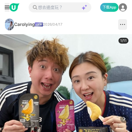
下載App
Carolying
2026/04/17
1
/
11
Next