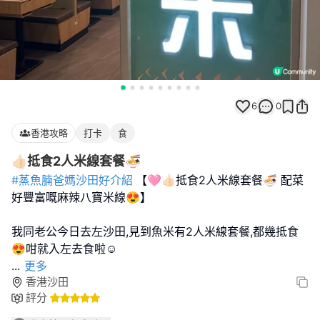
6
0
香港攻略
打卡
食
👍🏻抵食2人米線套餐🍜
#蒸魚腩爸媽沙田好介紹
【🩷👍🏻抵食2人米線套餐🍜 配菜
好豐富嘅麻辣八寶米線😍】
我同老公今日去左沙田,見到魚米有2人米線套餐,都幾抵食
...
更多
香港沙田
評分