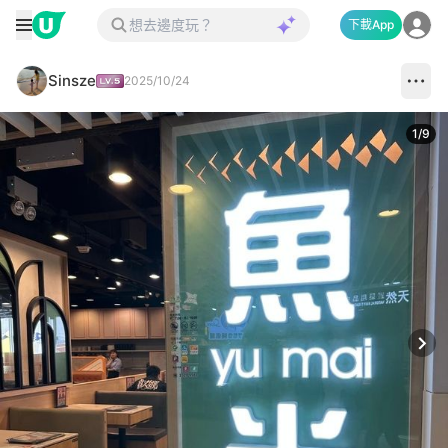
下載App
Sinsze
2025/10/24
1
/
9
Next