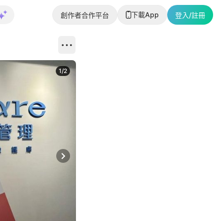
下載App
創作者合作平台
登入/註冊
1
/
2
即睇更多社
Next slide
返回帖文