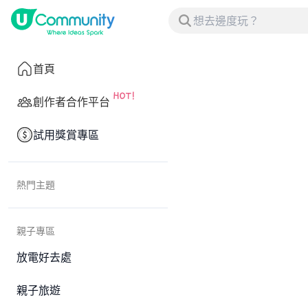
首頁
創作者合作平台
試用獎賞專區
熱門主題
親子專區
放電好去處
親子旅遊