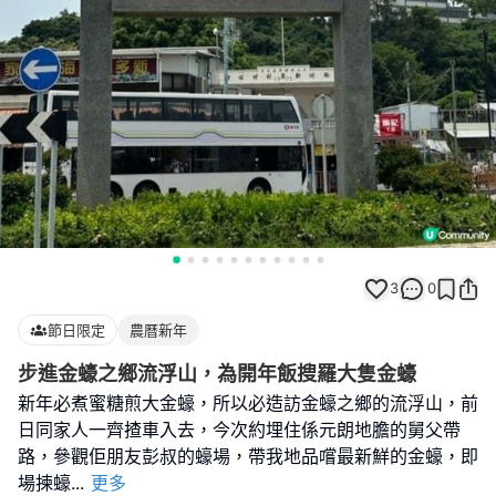
3
0
節日限定
農曆新年
步進金蠔之鄉流浮山，為開年飯搜羅大隻金蠔
新年必煮蜜糖煎大金蠔，所以必造訪金蠔之鄉的流浮山，前
日同家人一齊揸車入去，今次約埋住係元朗地膽的舅父帶
路，參觀佢朋友彭叔的蠔場，帶我地品嚐最新鮮的金蠔，即
場揀蠔
...
更多