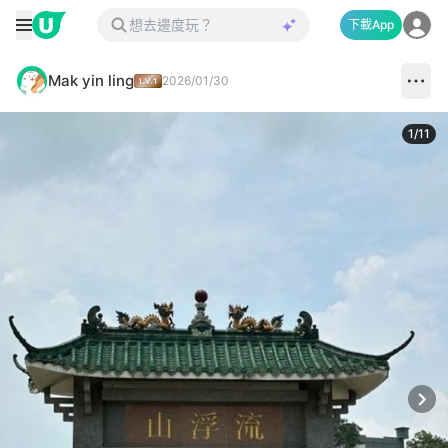
下載App
Mak yin ling
2026/01/30
1
/
11
Next