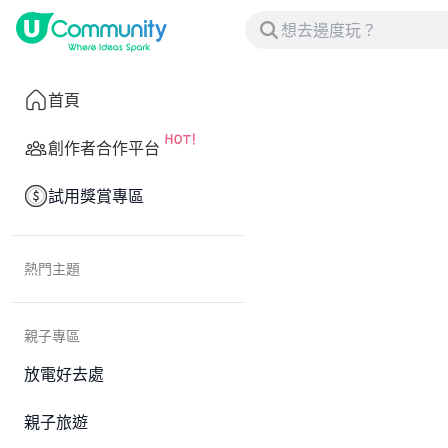
首頁
創作者合作平台
試用獎賞專區
熱門主題
親子專區
放電好去處
親子旅遊