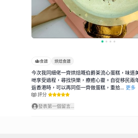
食譜
烘焙食譜
今次我同細佬一齊烘焙嘅伯爵茶流心蛋糕，味道
哋享受過程，尋找快樂，療癒心靈。自從移民兩
返香港時，可以再同佢一齊做蛋糕，重拾
...
更多
評分
發表第一個留言...