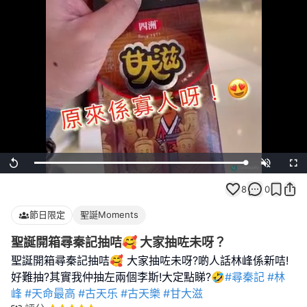
Loaded
:
Replay
Unmute
Full
100.00%
8
0
節日限定
聖誕Moments
聖誕開箱尋秦記抽咭🥰 大家抽咗未呀？
聖誕開箱尋秦記抽咭🥰 大家抽咗未呀?啲人話林峰係新咭!
好難抽?其實我仲抽左兩個李斯!大定點睇?🤣
#尋秦記
#林
峰
#天命最高
#古天乐
#古天樂
#甘大滋