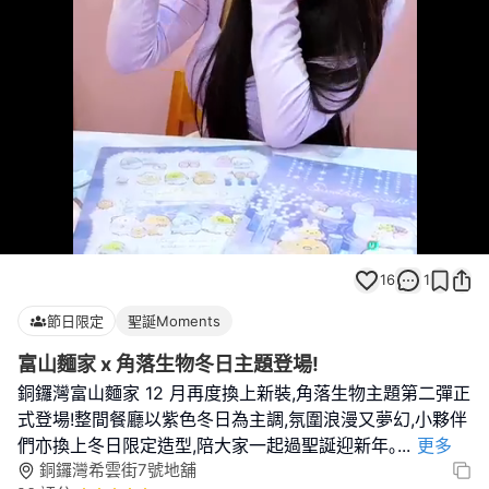
Loaded
:
Unmute
100.00%
16
1
節日限定
聖誕Moments
富山麵家 x 角落生物冬日主題登場!
銅鑼灣富山麵家 12 月再度換上新裝,角落生物主題第二彈正
式登場!整間餐廳以紫色冬日為主調,氛圍浪漫又夢幻,小夥伴
們亦換上冬日限定造型,陪大家一起過聖誕迎新年｡
...
更多
銅鑼灣希雲街7號地舖