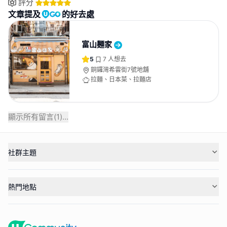
評分
文章提及
的好去處
富山麵家
5
7
人想去
銅鑼灣希雲街7號地舖
拉麵、日本菜、拉麵店
顯示所有留言(
1
)...
社群主題
熱門地點