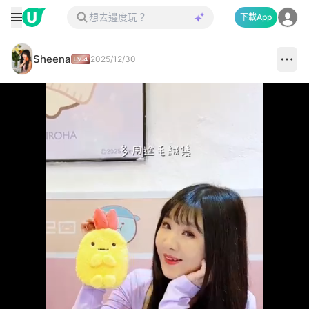
下載App
Sheena
2025/12/30