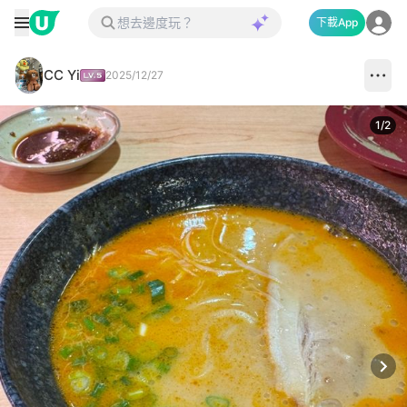
下載App
CC Yi
2025/12/27
1
/
2
Next