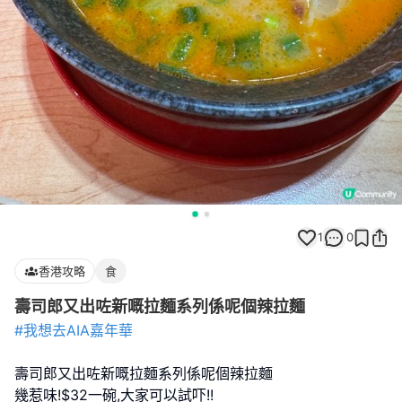
1
0
香港攻略
食
壽司郎又出咗新嘅拉麵系列係呢個辣拉麵
#我想去AIA嘉年華
壽司郎又出咗新嘅拉麵系列係呢個辣拉麵
幾惹味!$32一碗,大家可以試吓!!