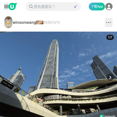
下載App
winsonwang
2025/12/12
1
/
7
Next