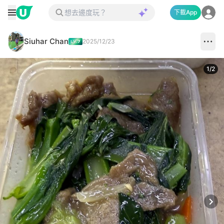
下載App
Siuhar Chan
2025/12/23
1
/
2
Next