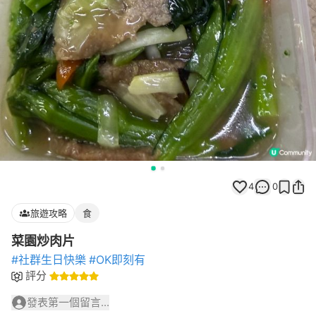
4
0
旅遊攻略
食
菜園炒肉片
#社群生日快樂
#OK即刻有
評分
發表第一個留言...