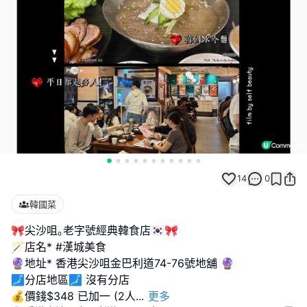
14
0
韓國菜
🎀尖沙咀｡老字號經典韓食店🇰🇷🎀
🪄店名* #漢城美食
🔮地址* 香港尖沙咀金巴利道74-76號地舖 🔮
🗾分店地區🗾 沒有分店
💰價錢$348 已加一 (2人
...
更多