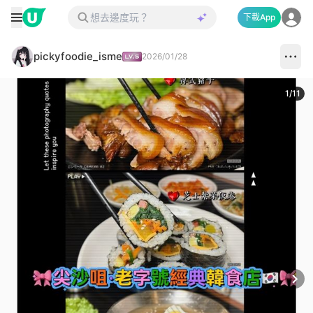
下載App
pickyfoodie_isme
2026/01/28
1
/
11
Next