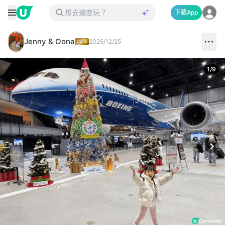
下載App
Jenny & Oona
2025/12/25
1
/
9
Next