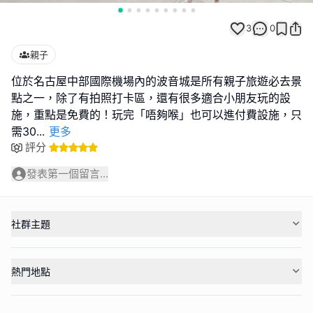
3
0
親子
位於名古屋中部國際機場內的波音城是所有親子旅遊必去景
點之一，除了有拍照打卡區，還有很多適合小朋友玩的設
施，重點是免費的！玩完「唔夠喉」也可以進付費設施，只
需30
...
更多
評分
發表第一個留言...
社群主題
熱門地點