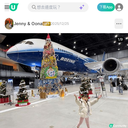
下載App
Jenny & Oona
2025/12/25
1
/
9
Next