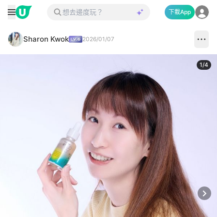
下載App
Sharon Kwok
2026/01/07
1
/
4
Next