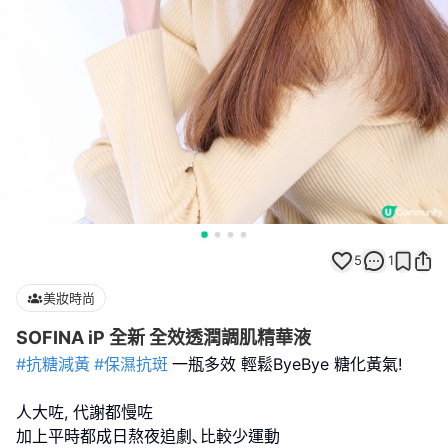
5
1
美妝時尚
SOFINA iP 全新 全效透潤調肌精華液
#抗糖減黃
#保濕抗斑
一瓶多效 輕鬆ByeBye 糖化黃氣!
人大咗, 代謝都慢咗
加上平時都成日熬夜追劇､比較少運動