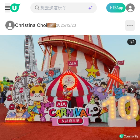
下載App
Christina Choi
2025/12/23
1
/
2
Next