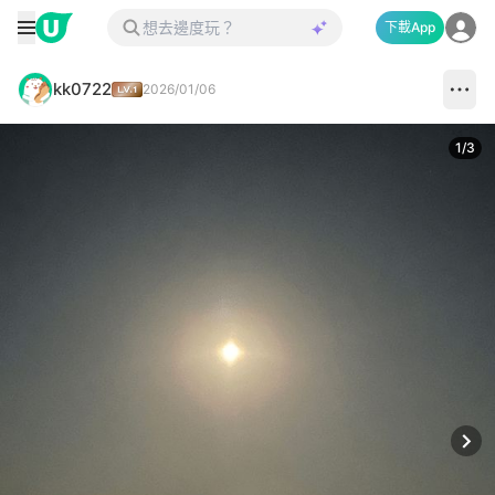
下載App
kk0722
2026/01/06
1
/
3
Next