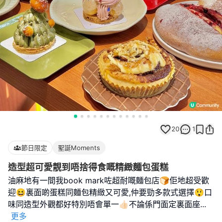
20
1
節日限定
聖誕Moments
造型超可愛靚到唔捨得食嘅精緻麵包蛋糕
油麻地有一間我book mark咗超耐嘅麵包店🍞佢地超受歡
迎😆裏面啲蛋糕同麵包精緻又可愛,仲要勁多款式選擇😲口
味同造型外觀都好特別唔會單一👍🏻不論係門面定裏面座
...
更多