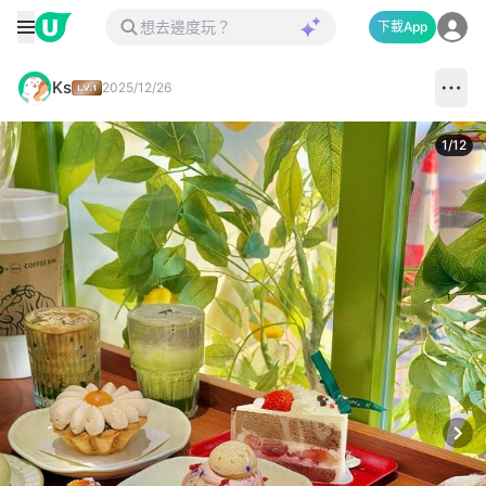
下載App
Ks
2025/12/26
1
/
12
Next