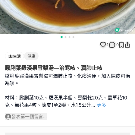
1
0
生活
健康
朧脷葉羅漢果雪梨湯—治寒咳、潤肺止咳
朧脷葉羅漢果雪梨湯可潤肺止咳、化痰通便，加入陳皮可治
寒咳。
材料：朧脷葉10克、羅漢果半個、雪梨乾20克、蟲草花10
克、無花果4粒、陳皮1至2瓣、水1.5公升
...
更多
發表第一個留言...