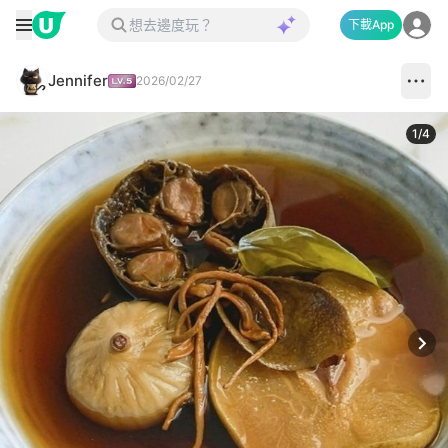
下載App
Jennifer
2026/02/27
1
/
4
Next