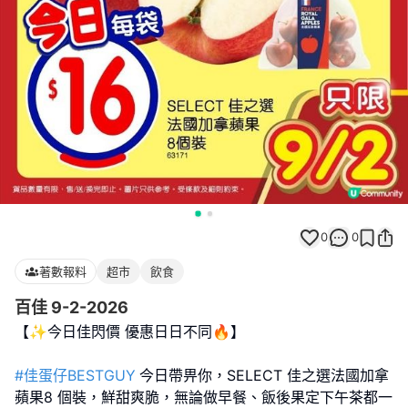
0
0
著數報料
超市
飲食
百佳 9-2-2026
【✨今日佳閃價 優惠日日不同🔥】
#佳蛋仔BESTGUY
今日帶畀你，SELECT 佳之選法國加拿
蘋果8 個裝，鮮甜爽脆，無論做早餐、飯後果定下午茶都一