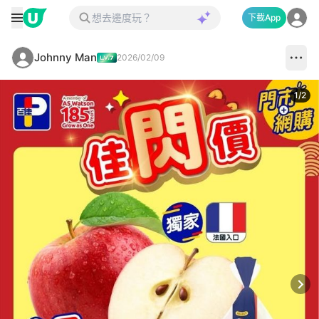
下載App
Johnny Man
2026/02/09
1
/
2
Next