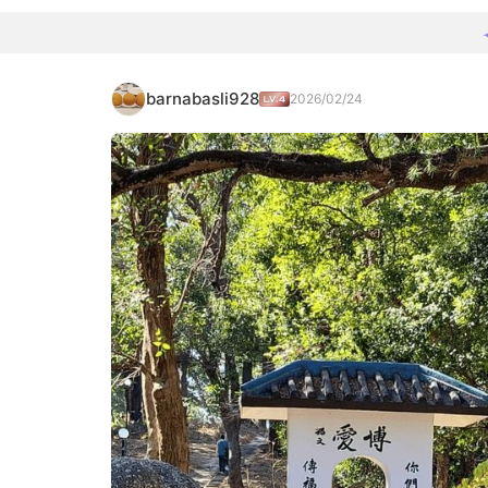
barnabasli928
2026/02/24