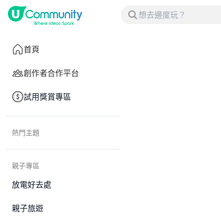
首頁
創作者合作平台
試用獎賞專區
熱門主題
親子專區
放電好去處
親子旅遊