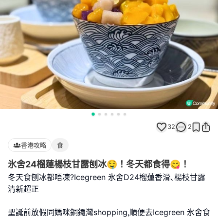
32
2
香港攻略
食
氷舍24榴蓮楊枝甘露刨冰🤤！冬天都食得😋！
冬天食刨冰都唔凍?Icegreen 氷舍D24榴蓮香滑､楊枝甘露
清新超正
聖誕前放假同媽咪銅鑼灣shopping,順便去Icegreen 氷舍食