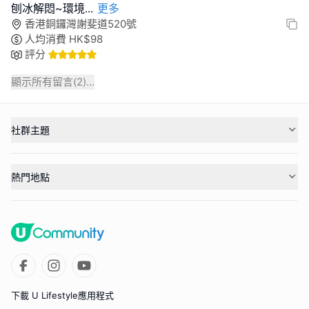
刨冰解悶~環境
...
更多
香港銅鑼灣謝斐道520號
人均消費
HK$
98
評分
顯示所有留言(
2
)...
社群主題
熱門地點
下載 U Lifestyle應用程式