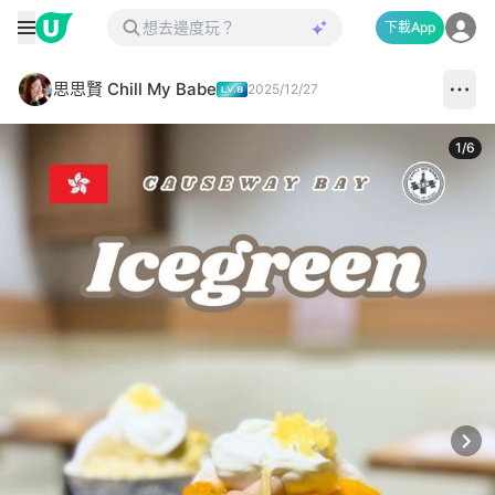
下載App
思思賢 Chill My Babe
2025/12/27
1
/
6
Next