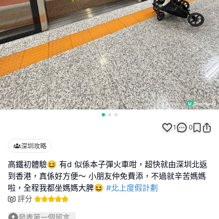
1
0
深圳攻略
高鐵初體驗😆 有d 似係本子彈火車咁，超快就由深圳北返
到香港，真係好方便～ 小朋友仲免費添，不過就辛苦媽媽
啦，全程我都坐媽媽大脾😆
#北上度假計劃
評分
發表第一個留言...