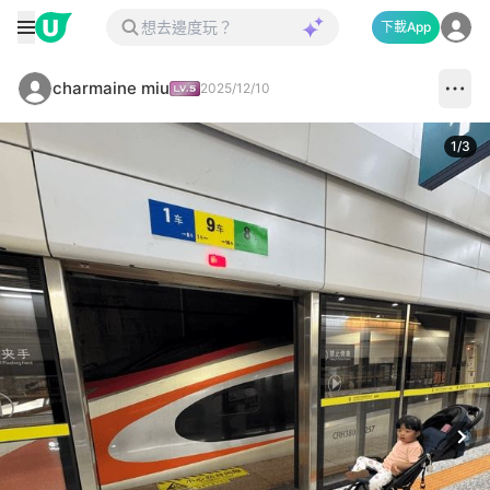
下載App
charmaine miu
2025/12/10
1
/
3
Next