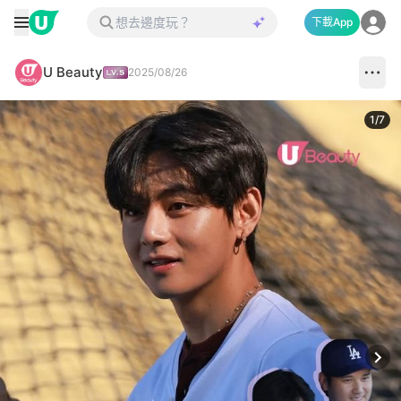
下載App
U Beauty
2025/08/26
1
/
7
Next