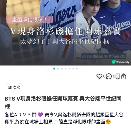
0
0
吹水
BTS V現身洛杉磯擔任開球嘉賓 與大谷翔平世紀同
框
各位A.R.M.Y.們!💜 泰亨V,與洛杉磯道奇隊的超級巨星大谷
翔平,終於在球場上相見了!簡直是淨化眼球的畫面😍