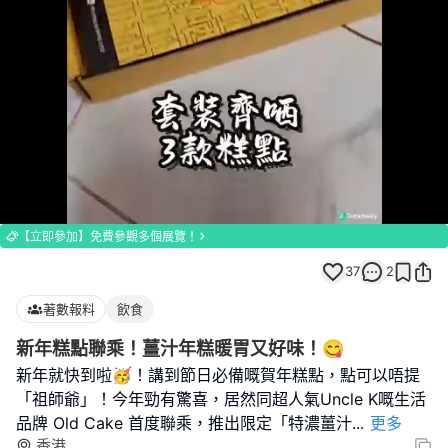
Loaded
:
Unmute
100.00%
【立即參加】免費參觀多個展覽！
37
2
著數報料
飲食
新年糕點聯乘！薑汁年糕暖胃又好味！😋
新年就快到啦🥳！講到節日必備嘅賀年糕點，點可以唔提
「祖師爺」！今年勁有驚喜，居然同超人氣Uncle K嘅生活
品牌 Old Cake 首度聯乘，推出限定「特濃薑汁
...
更多
香港