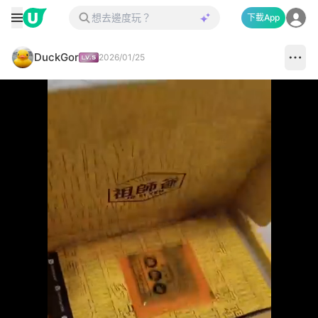
下載App
DuckGor
2026/01/25