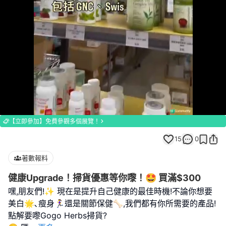
Loaded
:
Unmute
100.00%
【立即參加】免費參觀多個展覽！
15
0
著數報料
健康Upgrade！掃貨優惠等你嚟！🤩 買滿$300
嘿,朋友們!✨ 現在是提升自己健康的最佳時機!不論你想要
美白🌟､瘦身🏃‍♀️還是關節保健🦴,我們都有你所需要的產品!
點解要嚟Gogo Herbs掃貨?