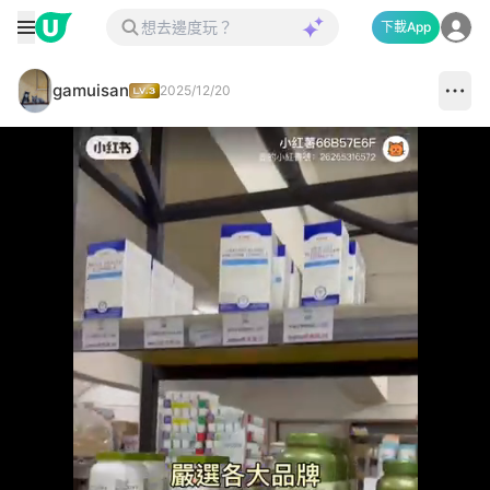
下載App
gamuisan
2025/12/20