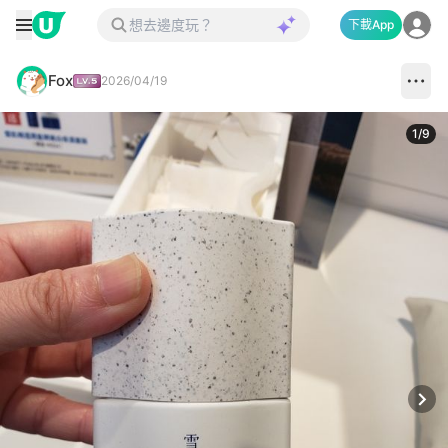
下載App
Fox
2026/04/19
1
/
9
Next