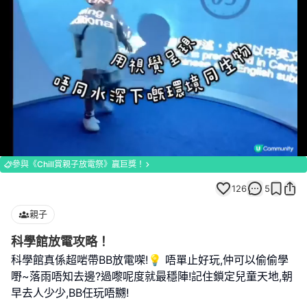
Loaded
:
Unmute
100.00%
參與《Chill賞親子放電祭》贏巨獎！
126
5
親子
科學館放電攻略！
科學館真係超啱帶BB放電㗎!💡 唔單止好玩,仲可以偷偷學
嘢~落雨唔知去邊?過嚟呢度就最穩陣!記住鎖定兒童天地,朝
早去人少少,BB任玩唔嬲!