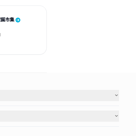
聖誕市集
日