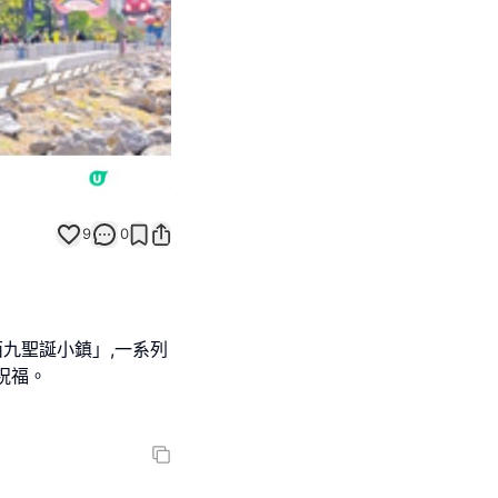
9
0
西九聖誕小鎮」,一系列
祝福。