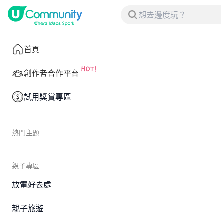
首頁
創作者合作平台
試用獎賞專區
熱門主題
親子專區
放電好去處
親子旅遊