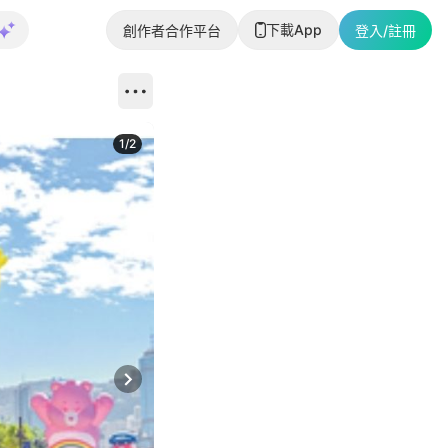
下載App
創作者合作平台
登入/註冊
1
/
2
即睇更多社
Next slide
返回帖文