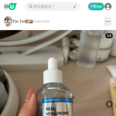
下載App
Tin Tin
2025/12/20
1
/
4
Next