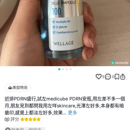
5
0
美妝時尚
近排PDRN盛行,試左medicube PDRN安瓶,用左差不多一個
月,朋友見到都問我用左咩skincare,光澤左好多,本身都有暗
瘡印,感覺上都淡左好多,效果
...
更多
評分