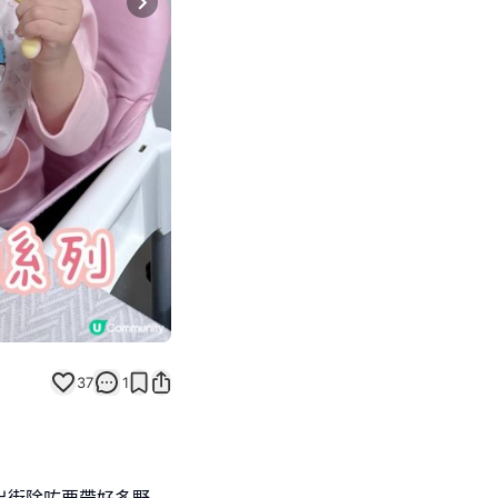
Next slide
37
1
~出街除咗要帶好多野,