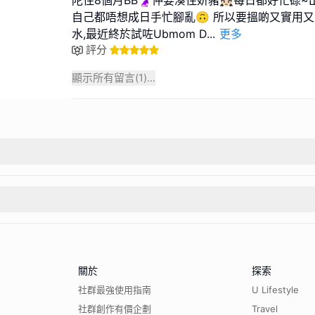
自己都唔想成日手忙腳亂🙃 所以要搵啲又實用
水,最近終於試咗Ubmom D
...
更多
評分
顯示所有留言(
1
)...
關於
探索
社群最強使用指南
U Lifestyle
社群創作有價企劃
Travel