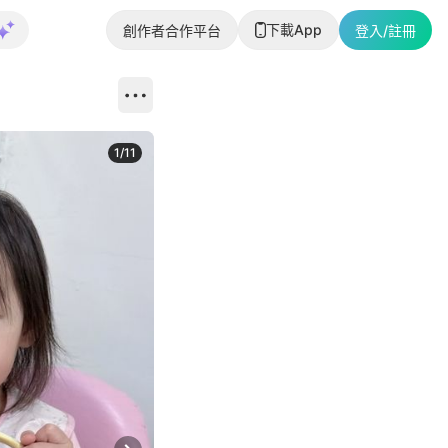
下載App
創作者合作平台
登入/註冊
1
/
11