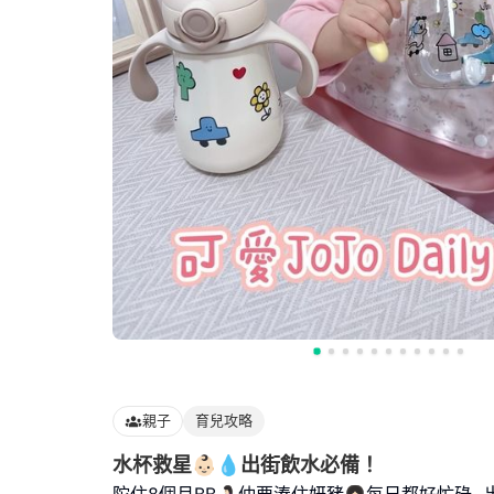
親子
育兒攻略
水杯救星👶🏻💧出街飲水必備！
陀住8個月BB🤰🏻仲要湊住妍豬👧🏻每日都好忙碌