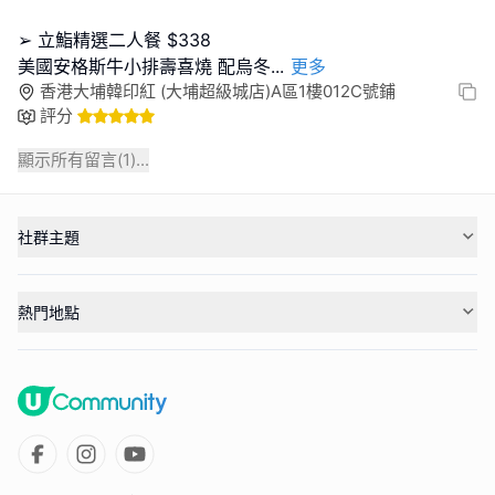
➢ 立鮨精選二人餐 $338
美國安格斯牛小排壽喜燒 配烏冬
...
更多
香港大埔韓印紅 (大埔超級城店)A區1樓012C號鋪
評分
顯示所有留言(
1
)...
社群主題
熱門地點