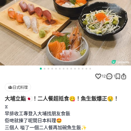
12
1
日式料理
大埔立鮨🇯🇵！二人餐超抵食😋！魚生飯爆正🤤！
⧖
早排收工專登入大埔找朋友食飯
佢哋就揀了呢間日本料理🤩
三個人 嗌了一個二人餐再加碗魚生飯✨