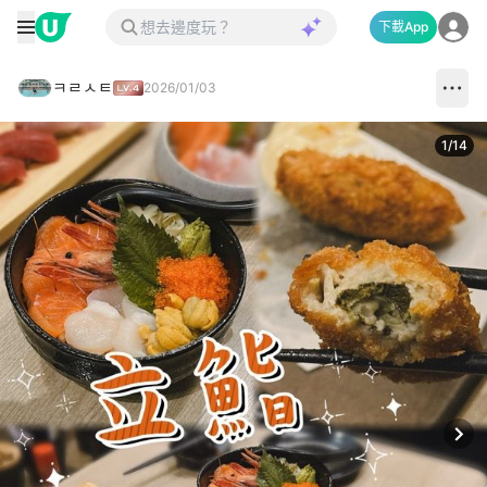
下載App
ㅋㄹㅅㅌ
2026/01/03
1
/
14
Next