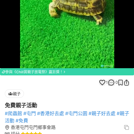
Loaded
:
Unmute
100.00%
參與《Chill賞親子放電祭》贏巨獎！
1
0
親子
免費親子活動
#爬蟲館
#屯門
#香港好去處
#屯門公園
#親子好去處
#親子
活動
#免費
香港屯門屯門鄉事會路
評分