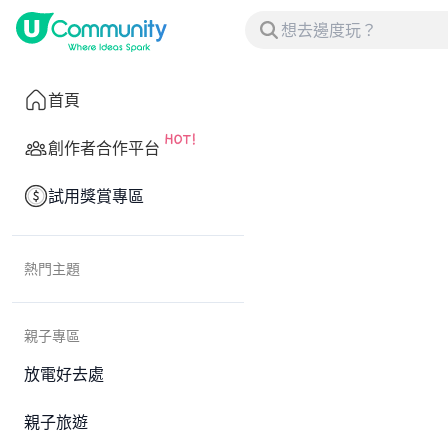
首頁
創作者合作平台
試用獎賞專區
熱門主題
親子專區
放電好去處
親子旅遊