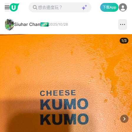
下載App
Siuhar Chan
2025/10/28
1
/
3
Next