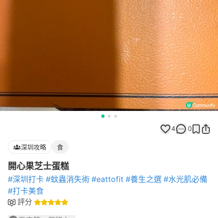
4
0
深圳攻略
食
開心果芝士蛋糕
#深圳打卡
#蚊蟲消失術
#eattofit
#養生之選
#水光肌必備
#打卡美食
評分