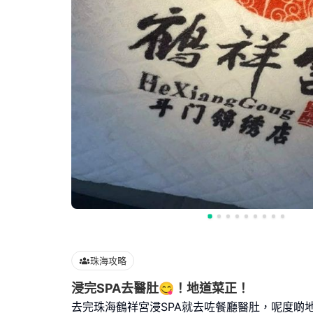
珠海攻略
浸完SPA去醫肚😋！地道菜正！
去完珠海鶴祥宮浸SPA就去咗餐廳醫肚，呢度啲