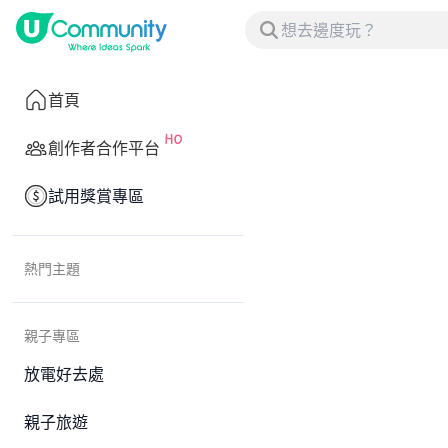
首頁
創作者合作平台
試用獎賞專區
熱門主題
親子專區
放電好去處
親子旅遊