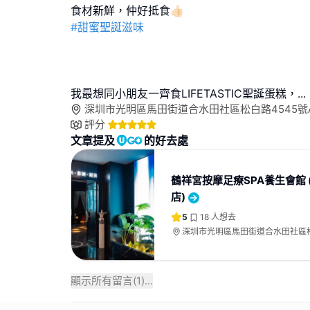
#甜蜜聖誕滋味
我最想同小朋友一齊食LIFETASTIC聖誕蛋糕，
...
深圳市光明區馬田街道合水田社區松白路4545號A幢B
評分
文章提及
的好去處
鶴祥宮按摩足療SPA養生會館 
店)
5
18
人想去
深圳市光明區馬田街道合水田社區松
幢B-L211-212
顯示所有留言(
1
)...