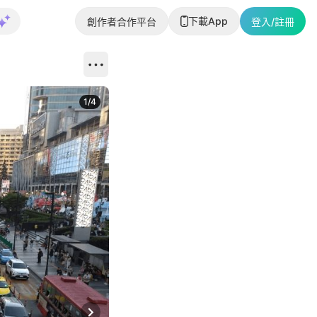
下載App
創作者合作平台
登入/註冊
1
/
4