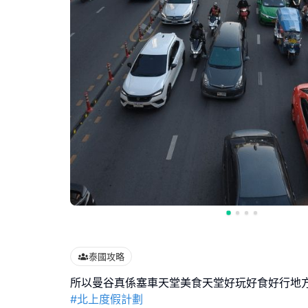
泰國攻略
#北上度假計劃