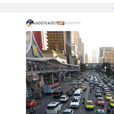
ck007ck007
2025/12/10