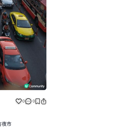
Next slide
0
0