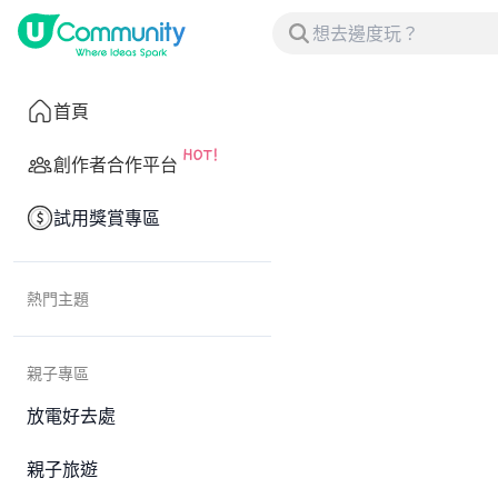
首頁
創作者合作平台
試用獎賞專區
熱門主題
親子專區
放電好去處
親子旅遊