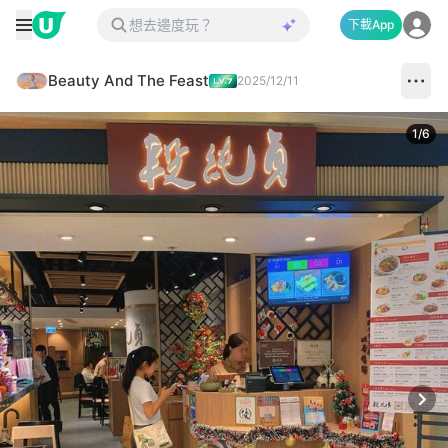
下載App
Beauty And The Feast
2025/12/11
1
/
6
Next