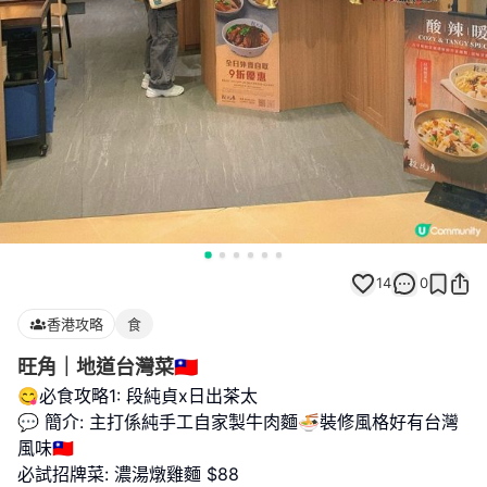
14
0
香港攻略
食
旺角｜地道台灣菜🇹🇼
😋必食攻略1: 段純貞x日出茶太
💬 簡介: 主打係純手工自家製牛肉麵🍜裝修風格好有台灣
風味🇹🇼
必試招牌菜: 濃湯燉雞麵 $88