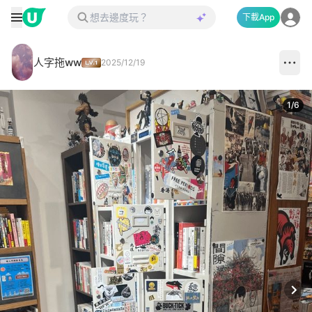
下載App
人字拖ww
2025/12/19
1
/
6
Next