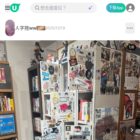
下載App
人字拖ww
2025/12/19
1
/
6
Next