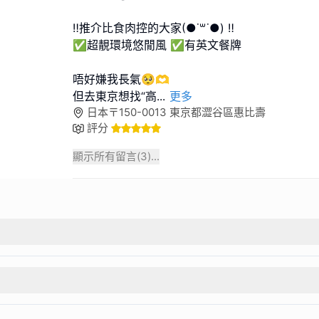
‼️推介比食肉控的大家(●˙꒳˙●) ‼️
✅️超靚環境悠閒風 ✅️有英文餐牌
唔好嫌我長氣🥺🫶
但去東京想找“高
...
更多
日本〒150-0013 東京都澀谷區惠比壽
評分
顯示所有留言(
3
)...