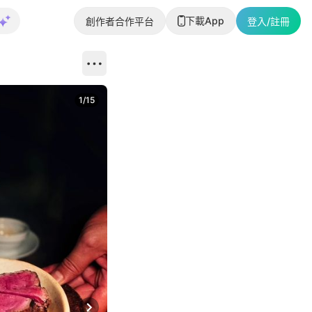
下載App
創作者合作平台
登入/註冊
1
/
15