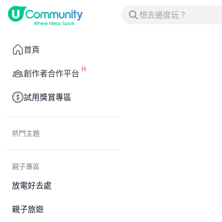
首頁
創作者合作平台
試用獎賞專區
熱門主題
親子專區
放電好去處
親子旅遊