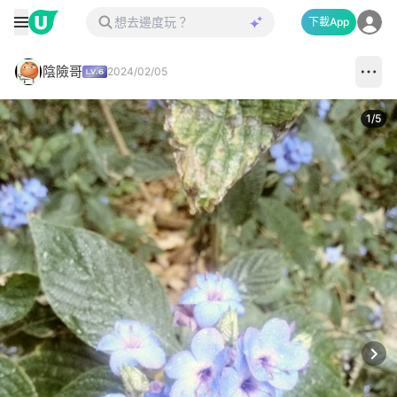
下載App
陰險哥
2024/02/05
1
/
5
Next