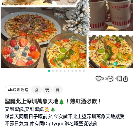
85
4
深圳攻略
食
玩
買
聖誕北上深圳萬象天地🎄！熱紅酒必飲！
又到聖誕,又到聖誔🤶🎄
喺普天同慶日子嘅前夕,今次試吓北上返深圳萬象天地感受
吓節日氣氛,仲有同Diptyque聯名嘅聖誕裝飾