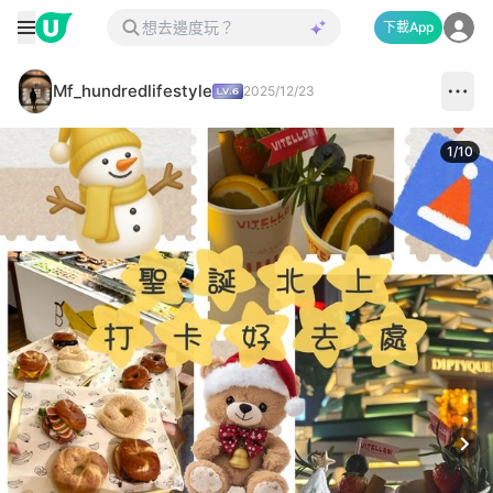
下載App
Mf_hundredlifestyle
2025/12/23
1
/
10
Next