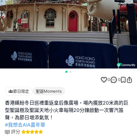
0
0
節日限定
聖誕Moments
香港繽紛冬日巡禮重返皇后像廣場，場內擺放20米高的巨
型聖誕樹及聖誕天地小火車每隔20分鐘啟動一次響汽笛
#我想去AIA嘉年華
評分