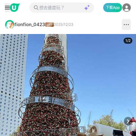
下載App
fionfion_0423
2025/12/23
1
/
2
Next