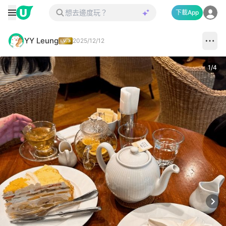
下載App
YY Leung
2025/12/12
1
/
4
Next