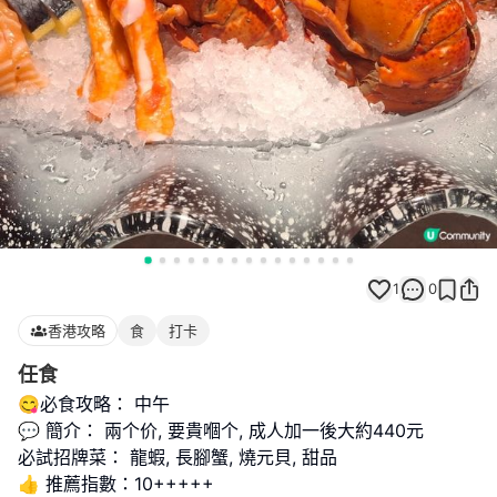
1
0
香港攻略
食
打卡
任食
😋必食攻略： 中午
💬 簡介： 兩个价, 要貴嗰个, 成人加一後大約440元
必試招牌菜： 龍蝦, 長腳蟹, 燒元貝, 甜品