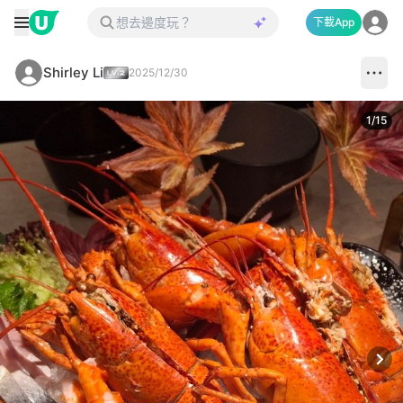
下載App
Shirley Li
2025/12/30
1
/
15
Next