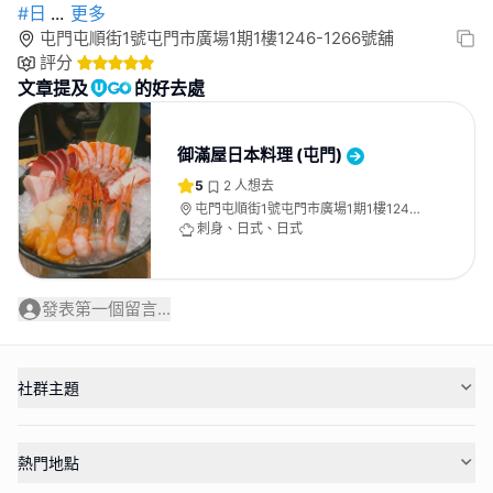
#日
...
更多
屯門屯順街1號屯門市廣場1期1樓1246-1266號舖
評分
文章提及
的好去處
御滿屋日本料理 (屯門)
5
2
人想去
屯門屯順街1號屯門市廣場1期1樓1246-
1266號舖
刺身、日式、日式
發表第一個留言...
社群主題
熱門地點