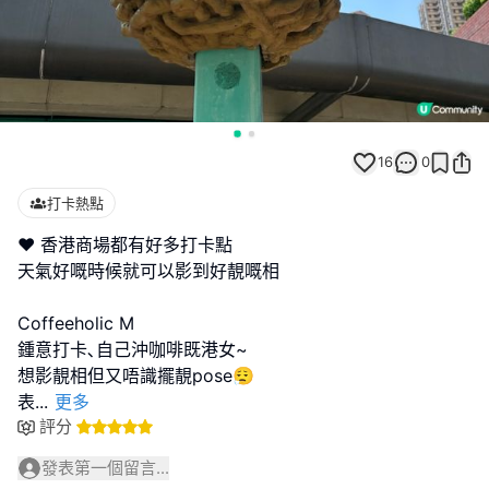
16
0
打卡熱點
❤️ 香港商場都有好多打卡點
天氣好嘅時候就可以影到好靚嘅相
Coffeeholic M
鍾意打卡､自己沖咖啡既港女~
想影靚相但又唔識擺靚pose😮‍💨
表
...
更多
評分
發表第一個留言...