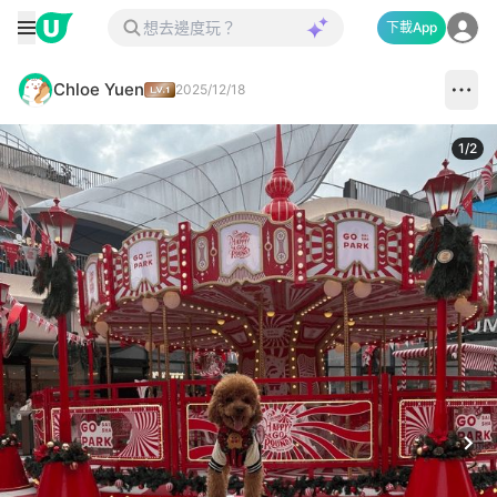
下載App
Chloe Yuen
2025/12/18
1
/
2
Next