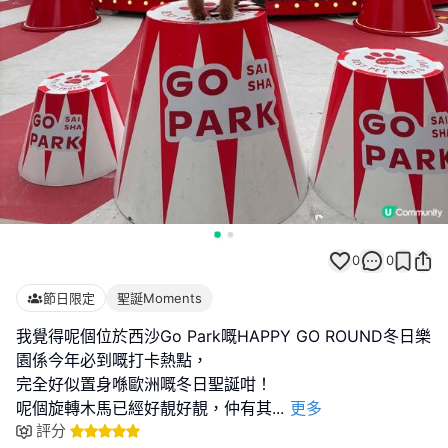
0
0
節日限定
聖誕Moments
我覺得呢個位於西沙Go Park嘅HAPPY GO ROUND冬日樂
園係今年必到嘅打卡熱點，
完全好似置身喺歐洲嘅冬日聖誕咁！
呢個旋轉木馬已經好靚好靚，仲有其
...
更多
評分