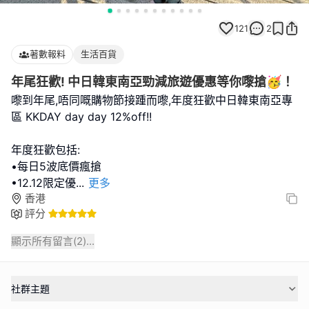
121
2
著數報料
生活百貨
年尾狂歡! 中日韓東南亞勁減旅遊優惠等你嚟搶🥳！
嚟到年尾,唔同嘅購物節接踵而嚟,年度狂歡中日韓東南亞專
區 KKDAY day day 12%off!!
年度狂歡包括:
•每日5波底價瘋搶
•12.12限定優
...
更多
香港
評分
顯示所有留言(
2
)...
社群主題