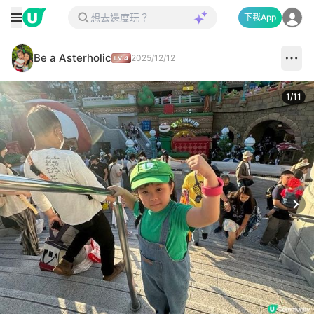
下載App
Be a Asterholic
2025/12/12
1
/
11
Next