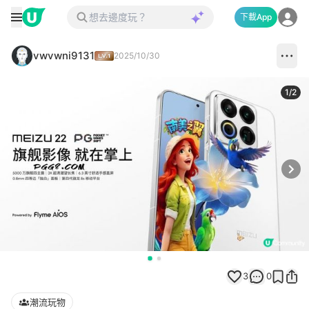
下載App
vwvwni9131
2025/10/30
1
/
2
Next
3
0
潮流玩物