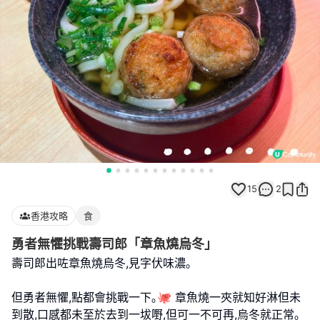
15
2
香港攻略
食
勇者無懼挑戰壽司郎「章魚燒烏冬」
壽司郎出咗章魚燒烏冬,見字伏味濃｡
但勇者無懼,點都會挑戰一下｡🐙 章魚燒一夾就知好淋但未
到散,口感都未至於去到一坺嘢,但可一不可再,烏冬就正常｡