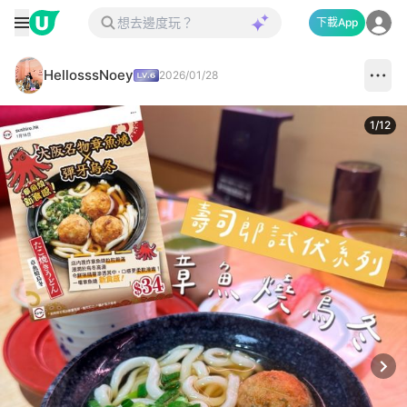
下載App
HellosssNoey
2026/01/28
1
/
12
Next